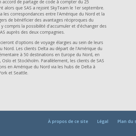
un accord de partage de code à compter du 25
nt alors que SAS a rejoint SkyTeam le 1er septembre.
ra les correspondances entre l'Amérique du Nord et la
ers de bénéficier des avantages réciproques du
, y compris la possibilité d'accumuler et d'échanger des
SAS auprès des deux compagnies.
icieront d'options de voyage élargies au sein de leurs
 Nord. Les clients Delta au départ de l'Amérique du
émentaire à 50 destinations en Europe du Nord, en
Oslo et Stockholm. Parallèlement, les clients de SAS
ions en Amérique du Nord via les hubs de Delta à
ork et Seattle.
À propos de ce site
Légal
Plan du 