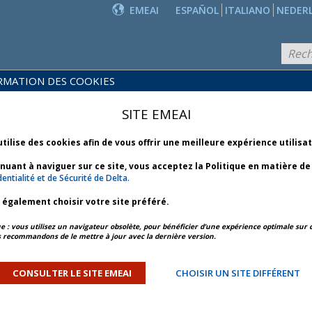
EMEAI
ESPAÑOL
ITALIANO
NEDER
RMATION DES COOKIES
POLITIQUES
PRODUITS
COMMER-
ET
NOUVEAUTÉS
SITE EMEAI
CIALES
SERVICES
utilise des cookies afin de vous offrir une meilleure expérience utilisa
inuant à naviguer sur ce site, vous acceptez la Politique en matière d
entialité et de Sécurité de Delta.
z également choisir votre site préféré.
APERÇU DE L’ARTICLE
ARTICLE SUIVANT
: vous utilisez un navigateur obsolète, pour bénéficier d’une expérience optimale sur c
 recommandons de le mettre à jour avec la dernière version.
cord de partage de code
 Scandinavian Airlines
CONSULTER LE SITE EMEAI
CHOISIR UN SITE DIFFÉRENT