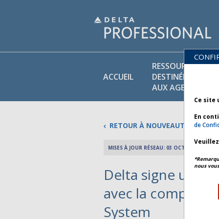
CONFI
RESSOURCES
ACCUEIL
DESTINÉES
AUX AGENTS
Ce site 
En cont
RETOUR À NOUVEAUTÉS
de Confid
Veuille
MISES À JOUR RÉSEAU: 03 OCTOBRE 2024
*Remarque 
nous vous
Delta signe un ac
avec la compagnie
System