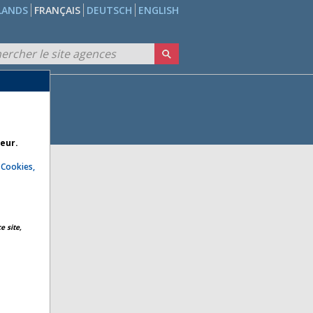
LANDS
FRANÇAIS
DEUTSCH
ENGLISH
teur.
e
Cookies,
e site,