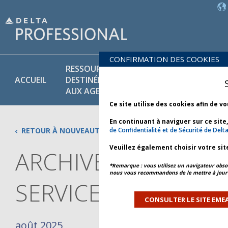
CONFIRMATION DES COOKIES
RESSOURCES
POLITIQUES
PR
ACCUEIL
DESTINÉES
COMMER-
ET
AUX AGENTS
CIALES
SE
Ce site utilise des cookies afin de v
En continuant à naviguer sur ce site
RETOUR À NOUVEAUTÉS
de Confidentialité et de Sécurité de Delta
Veuillez également choisir votre sit
ARCHIVES DES PROD
*Remarque : vous utilisez un navigateur obsol
nous vous recommandons de le mettre à jour 
SERVICES
CONSULTER LE SITE EMEA
août 2025
Voyagez plus intelligemmen