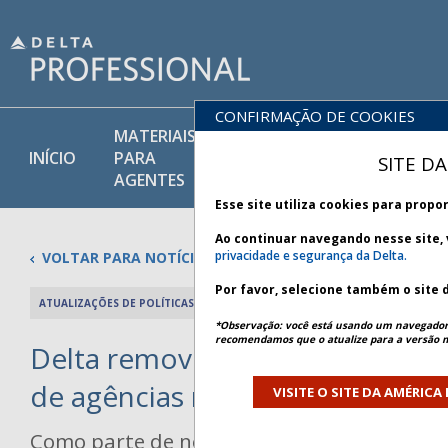
CONFIRMAÇÃO DE COOKIES
MATERIAIS
PRODUTOS
INÍCIO
PARA
POLÍTICAS
SITE D
E SERVIÇOS
AGENTES
Esse site utiliza cookies para prop
Ao continuar navegando nesse site,
privacidade e segurança da Delta.
VOLTAR PARA NOTÍCIAS
Por favor, selecione também o site 
ATUALIZAÇÕES DE POLÍTICAS: 08 JANEIRO 2024
ARTIGO ANTE
*Observação: você está usando um navegador
recomendamos que o atualize para a versão m
Delta remove acesso a produtos
de agências não credenciadas
VISITE O SITE DA AMÉRICA
Como parte de nossos esforços contínuos