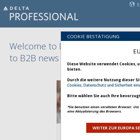
COOKIE BESTÄTIGUNG
Welcome to Delta Professional, y
EU
to B2B news and travel informati
Diese Website verwendet Cookies, 
bieten.
Durch die weitere Nutzung dieser Sit
Cookies, Datenschutz und Sicherheit ei
Bitte wählen Sie auch Ihre bevorzugt
*Sie benutzen einen veralteten Browser. Um 
eine Aktualisierung des Browsers.
WEITER ZUR EUROPA SE
REISEBÜROS