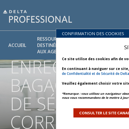
VOYAGEZ PLU
CONFIRMATION DES COOKIES
RESSOURCES
BIBLIOTHÈQUE
PR
INTELLIGEMME
ACCUEIL
DESTINÉES
DES
ET
S
AUX AGENTS
POLITIQUES
SER
ENREGISTREM
Ce site utilise des cookies afin de v
En continuant à naviguer sur ce site
de Confidentialité et de Sécurité de Delta
BAGAGES, CO
Veuillez également choisir votre sit
*Remarque : vous utilisez un navigateur obsol
DE SÉCURITÉ E
nous vous recommandons de le mettre à jour 
CORRESPOND
CONSULTER LE SITE CANA