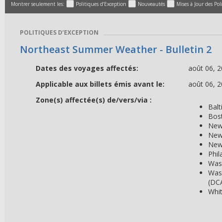
Montrer seulement les:
Politiques d’Exception
Nouveautés
Mises à Jour des Pol
POLITIQUES D’EXCEPTION
Northeast Summer Weather - Bulletin 2
Dates des voyages affectés:
août 06, 2
Applicable aux billets émis avant le:
août 06, 
Zone(s) affectée(s) de/vers/via :
Bal
Bos
New
New
New
Phil
Wash
Was
(DC
Whit