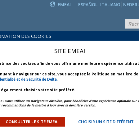
EMEAI
ESPAÑOL
ITALIANO
NEDER
RMATION DES COOKIES
POLITIQUES
PRODUITS
COMMER-
ET
NOUVEAUTÉS
SITE EMEAI
CIALES
SERVICES
utilise des cookies afin de vous offrir une meilleure expérience utilisa
inuant à naviguer sur ce site, vous acceptez la Politique en matière d
entialité et de Sécurité de Delta.
z également choisir votre site préféré.
E 2024
APERÇU DE L’ARTICLE
ARTICLE SUIVANT
: vous utilisez un navigateur obsolète, pour bénéficier d’une expérience optimale sur c
 recommandons de le mettre à jour avec la dernière version.
 conforme aux nouvelles
ursement du DOT
CONSULTER LE SITE EMEAI
CHOISIR UN SITE DIFFÉRENT
a est de satisfaire ses clients en cas de retard ou