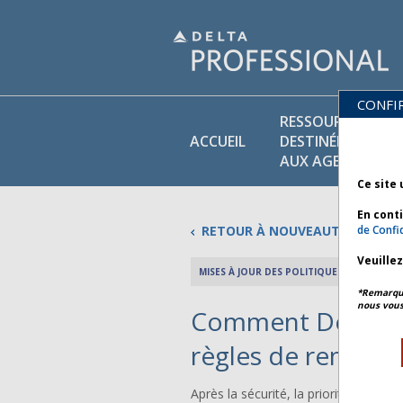
CONFI
RESSOURCES
ACCUEIL
DESTINÉES
AUX AGENTS
Ce site 
En cont
RETOUR À NOUVEAUTÉS
de Confid
Veuille
MISES À JOUR DES POLITIQUES: 29 OCTOBR
*Remarque 
nous vous
Comment Delta se
règles de rembo
Après la sécurité, la priorité de Delt