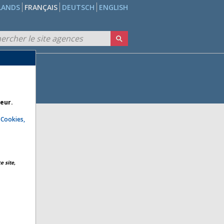
LANDS
FRANÇAIS
DEUTSCH
ENGLISH
teur.
e
Cookies,
e site,