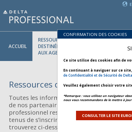
CONFIRMATION DES COOKIES
RESSOURCES
PR
POLITIQUES
ACCUEIL
DESTINÉES
ET
S
COMMERCIALES
AUX AGENTS
SE
Ce site utilise des cookies afin de v
En continuant à naviguer sur ce site
de Confidentialité et de Sécurité de Delt
Ressources des partenaires
Veuillez également choisir votre sit
Toutes les informations concernant les pro
*Remarque : vous utilisez un navigateur obsol
nous vous recommandons de le mettre à jour 
de nos partenaires sont disponibles sur le
professionnel respectif. Les agents de voy
CONSULTER LE SITE EURO
tenus de s’inscrire pour accéder à ces site
trouverez ci-dessous de plus amples infor