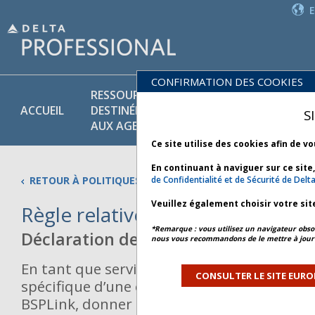
CONFIRMATION DES COOKIES
RESSOURCES
PR
POLITIQUES
ACCUEIL
DESTINÉES
ET
S
COMMERCIALES
AUX AGENTS
SE
Ce site utilise des cookies afin de v
En continuant à naviguer sur ce site
RETOUR À POLITIQUES COMMERCIALES
de Confidentialité et de Sécurité de Delt
Veuillez également choisir votre sit
Règle relative aux notes de dé
*Remarque : vous utilisez un navigateur obsol
Déclaration de l’IATA :
nous vous recommandons de le mettre à jour 
En tant que service offert à ses clients et 
CONSULTER LE SITE EURO
spécifique d’une compagnie aérienne, l’IATA
BSPLink, donner accès aux échanges entre