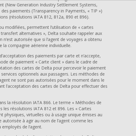
nt (New Generation Industry Settlement Systems,
 des paiements (Transparency in Payments, « TIP »)
ons (résolutions IATA 812, 812a, 890 et 896).
u modifiées, permettent l’utilisation de « cartes
transfert alternatives », Delta souhaite rappeler aux
on n’est autorisée que si l’agent de voyages a obtenu
de la compagnie aérienne individuelle.
e d’acceptation des paiements par carte et n’accepte,
hode de paiement « Carte client » dans le cadre de
ptation des cartes de Delta pour percevoir le paiement
de services optionnels aux passagers. Les méthodes de
 d’agent ne sont pas autorisées pour le moment dans le
nt l’acceptation des cartes de Delta pour effectuer des
 dans la résolution IATA 866. Le terme « Méthodes de
ans les résolutions IATA 812 et 896. Les « Cartes
nt physiques, virtuelles ou à usage unique émises au
e autorisée à agir au nom de l’agent comme les
ou employés de l’agent.