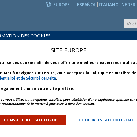
EUROPE
ESPAÑOL
ITALIANO
NEDER
RMATION DES COOKIES
PRODUITS
POLITIQUES
ET
NOUVEAUTÉS
SITE EUROPE
COMMERCIALES
SERVICES
utilise des cookies afin de vous offrir une meilleure expérience utilisa
inuant à naviguer sur ce site, vous acceptez la Politique en matière d
CIALES
entialité et de Sécurité de Delta
.
z également choisir votre site préféré.
à l’acceptation des
: vous utilisez un navigateur obsolète, pour bénéficier d’une expérience optimale sur c
hodes de transfert
 recommandons de le mettre à jour avec la dernière version.
CONSULTER LE SITE EUROPE
CHOISIR UN SITE DIFFÉRENT
es agences de passagers (Passenger Agency
a débuté la mise en œuvre des programmes Nouvelle