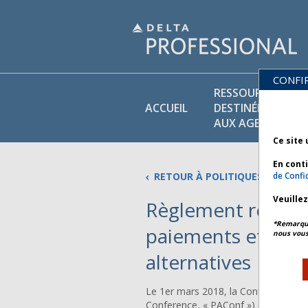
CONFI
RESSOURCES
ACCUEIL
DESTINÉES
AUX AGENTS
Ce site 
En cont
RETOUR À POLITIQUES COMMER
de Confid
Veuille
Règlement relatif 
*Remarque 
paiements et mét
nous vous
alternatives
Le 1er mars 2018, la Conférence d
Conference, « PAConf ») de l’IATA 