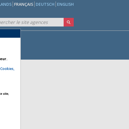
LANDS
FRANÇAIS
DEUTSCH
ENGLISH
teur.
e
Cookies,
e site,