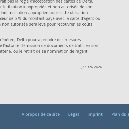
ait pas la règle d’acceptation des cartes de Delta,
r l’utilisation inappropriée et non autorisée de son
indemnisation appropriée pour cette utilisation
aleur de 5 % du montant payé avec la carte d’agent ou
 non autorisée sera levé pour recouvrer les coûts
e répétée, Delta pourra prendre des mesures
e l’autorité d’émission de documents de trafic en son
letterie, ou le retrait de sa nomination de l’agent
Jan. 09, 2020
À propos de ce site
Légal
Imprint
Plan du 