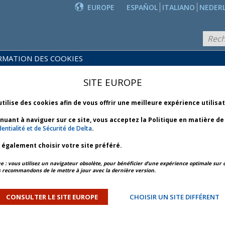
EUROPE
ESPAÑOL
ITALIANO
NEDER
RMATION DES COOKIES
PRODUITS
POLITIQUES
ET
NOUVEAUTÉS
SITE EUROPE
COMMERCIALES
SERVICES
utilise des cookies afin de vous offrir une meilleure expérience utilisa
inuant à naviguer sur ce site, vous acceptez la Politique en matière d
CIALES
entialité et de Sécurité de Delta
.
z également choisir votre site préféré.
bus et fraude sur les
: vous utilisez un navigateur obsolète, pour bénéficier d’une expérience optimale sur c
 recommandons de le mettre à jour avec la dernière version.
es soupçons concernant une éventuelle fraude liée aux
CONSULTER LE SITE EUROPE
CHOISIR UN SITE DIFFÉRENT
 Delta à l’adresse
com
. Vous pouvez déposer le signalement de manière