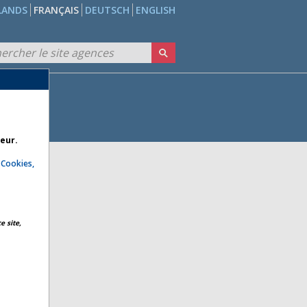
LANDS
FRANÇAIS
DEUTSCH
ENGLISH
teur.
e
Cookies,
e site,