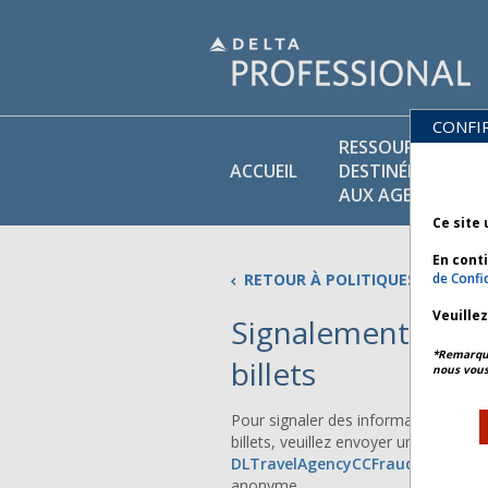
CONFI
RESSOURCES
ACCUEIL
DESTINÉES
AUX AGENTS
Ce site 
En cont
RETOUR À POLITIQUES COMMER
de Confid
Veuille
Signalement des a
*Remarque 
billets
nous vous
Pour signaler des informations ou d
billets, veuillez envoyer un courriel à
DLTravelAgencyCCFraud@delta.
anonyme.