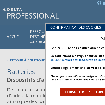
CONFIRMATION DES COOKIES
RESSOURCES
PR
POLITIQUES
ACCUEIL
DESTINÉES
ET
S
COMMERCIALES
AUX AGENTS
SE
Ce site utilise des cookies afin de v
En continuant à naviguer sur ce site
RETOUR À POLITIQUES COMMERCIALES
de Confidentialité et de Sécurité de Delt
Veuillez également choisir votre sit
Batteries
*Remarque : vous utilisez un navigateur obsol
Dispositifs d’assistance
nous vous recommandons de le mettre à jour 
Delta autorise un passager à voyager avec 
CONSULTER LE SITE EURO
d’aide à la mobilité/d’assistance requérant
ainsi que des batteries de rechange utilis