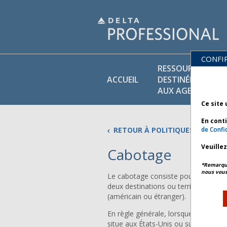
CONFI
RESSOURCES
ACCUEIL
DESTINÉES
AUX AGENTS
Ce site 
En cont
RETOUR À POLITIQUES COMMER
de Confid
Veuille
Cabotage
*Remarque 
nous vous
Le cabotage consiste pour une compa
deux destinations ou territoires amé
(américain ou étranger).
En règle générale, lorsque Delta vend
situe aux États-Unis ou sur un territ