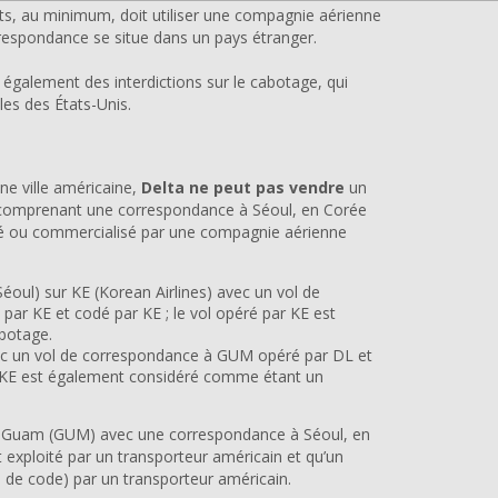
nts, au minimum, doit utiliser une compagnie aérienne
respondance se situe dans un pays étranger.
t également des interdictions sur le cabotage, qui
les des États-Unis.
ne ville américaine,
Delta ne peut pas vendre
un
 comprenant une correspondance à Séoul, en Corée
oité ou commercialisé par une compagnie aérienne
(Séoul) sur KE (Korean Airlines) avec un vol de
r KE et codé par KE ; le vol opéré par KE est
botage.
vec un vol de correspondance à GUM opéré par DL et
ar KE est également considéré comme étant un
r Guam (GUM) avec une correspondance à Séoul, en
t exploité par un transporteur américain et qu’un
de code) par un transporteur américain.