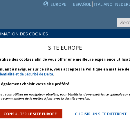
EUROPE
ESPAÑOL
ITALIANO
NEDER
RMATION DES COOKIES
PRODUITS
POLITIQUES
ET
NOUVEAUTÉS
SITE EUROPE
COMMERCIALES
SERVICES
utilise des cookies afin de vous offrir une meilleure expérience utilisa
inuant à naviguer sur ce site, vous acceptez la Politique en matière d
CIALES
entialité et de Sécurité de Delta
.
z également choisir votre site préféré.
: vous utilisez un navigateur obsolète, pour bénéficier d’une expérience optimale sur c
 recommandons de le mettre à jour avec la dernière version.
gnie aérienne étrangère à transporter un client entre
ricains, quel que soit le point de correspondance
CONSULTER LE SITE EUROPE
CHOISIR UN SITE DIFFÉRENT
 un billet pour un voyage dont le point d’origine se
oire américain* et s’achève aux États-Unis ou sur un