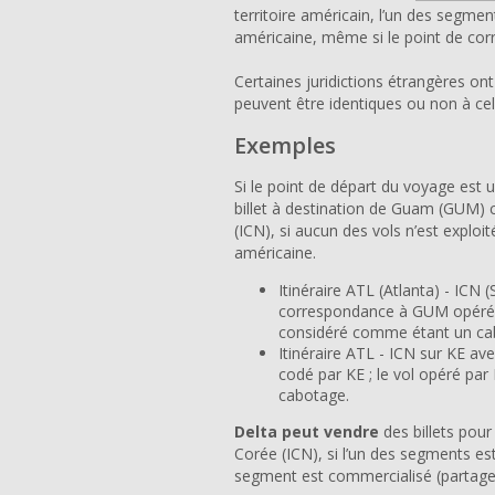
territoire américain, l’un des segme
américaine, même si le point de cor
Certaines juridictions étrangères on
peuvent être identiques ou non à cel
Exemples
Si le point de départ du voyage est u
billet à destination de Guam (GUM)
(ICN), si aucun des vols n’est expl
américaine.
Itinéraire ATL (Atlanta) - ICN 
correspondance à GUM opéré pa
considéré comme étant un ca
Itinéraire ATL - ICN sur KE a
codé par KE ; le vol opéré p
cabotage.
Delta peut vendre
des billets pou
Corée (ICN), si l’un des segments es
segment est commercialisé (partage 