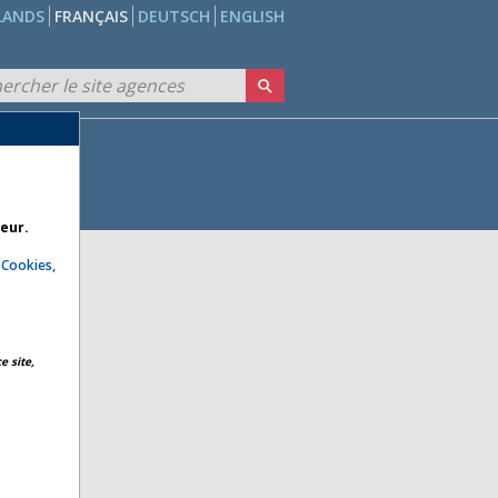
LANDS
FRANÇAIS
DEUTSCH
ENGLISH
teur.
e
Cookies,
e site,