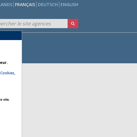
LANDS
FRANÇAIS
DEUTSCH
ENGLISH
teur.
e
Cookies,
e site,