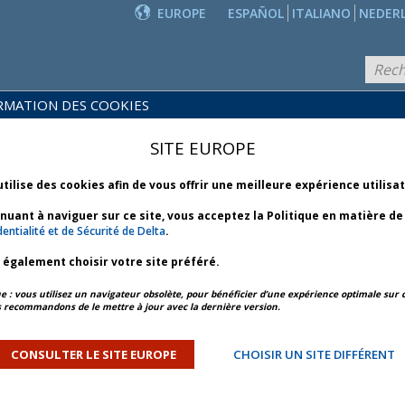
EUROPE
ESPAÑOL
ITALIANO
NEDER
RMATION DES COOKIES
PRODUITS
POLITIQUES
ET
NOUVEAUTÉS
SITE EUROPE
COMMERCIALES
SERVICES
utilise des cookies afin de vous offrir une meilleure expérience utilisa
inuant à naviguer sur ce site, vous acceptez la Politique en matière d
CIALES
entialité et de Sécurité de Delta
.
z également choisir votre site préféré.
isation au départ de
: vous utilisez un navigateur obsolète, pour bénéficier d’une expérience optimale sur c
nne (UE)
 recommandons de le mettre à jour avec la dernière version.
ours comme prévu. Si vos clients prévoient de quitter
CONSULTER LE SITE EUROPE
CHOISIR UN SITE DIFFÉRENT
 leur vol est perturbé, ils pourraient avoir droit à un
pour couvrir les frais supplémentaires encourus.