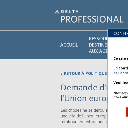
CONFI
RESSOURCES
ACCUEIL
DESTINÉES
AUX AGENTS
Ce site 
En cont
RETOUR À POLITIQUES COMMER
de Confid
Veuille
Demande d’indemn
*Remarque 
l’Union europée
nous vous
Les choses ne se déroulent pas touj
une ville de l’Union européenne et que
remboursement ou une compensation 