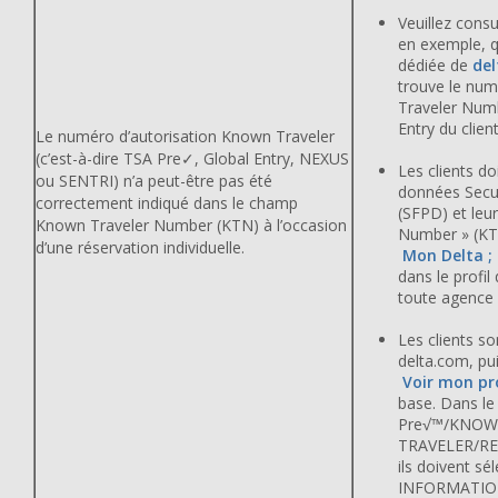
Veuillez consu
en exemple, qu
dédiée de
de
trouve le nu
Traveler Numb
Entry du client
Le numéro d’autorisation Known Traveler
(c’est-à-dire TSA Pre✓, Global Entry, NEXUS
Les clients do
ou SENTRI) n’a peut-être pas été
données Secu
correctement indiqué dans le champ
(SFPD) et leu
Known Traveler Number (KTN) à l’occasion
Number » (KT
d’une réservation individuelle.
Mon Delta ; 
dans le profil
toute agence
Les clients so
delta.com, pui
Voir mon pro
base. Dans le
Pre√™/KNO
TRAVELER/RE
ils doivent sé
INFORMATION