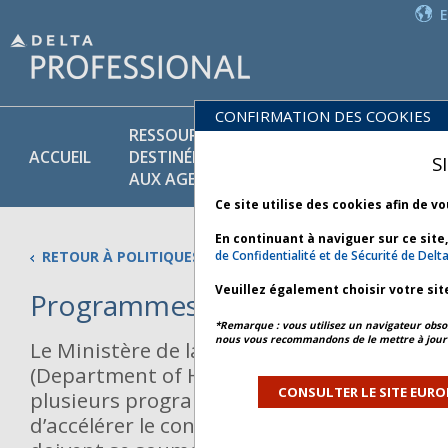
CONFIRMATION DES COOKIES
RESSOURCES
PR
POLITIQUES
ACCUEIL
DESTINÉES
ET
S
COMMERCIALES
AUX AGENTS
SE
Ce site utilise des cookies afin de v
En continuant à naviguer sur ce site
RETOUR À POLITIQUES COMMERCIALES
de Confidentialité et de Sécurité de Delt
Veuillez également choisir votre sit
Programmes Trusted Traveler
*Remarque : vous utilisez un navigateur obsol
nous vous recommandons de le mettre à jour 
Le Ministère de la Sécurité intérieure des 
(Department of Homeland Security, DHS) d
CONSULTER LE SITE EURO
plusieurs programmes Trusted Traveler, 
d’accélérer le contrôle de sécurité auquel l