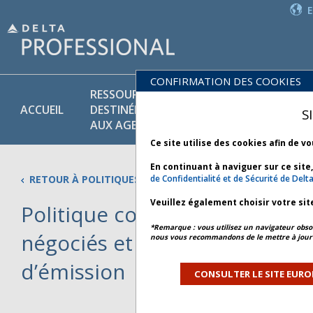
CONFIRMATION DES COOKIES
RESSOURCES
PR
POLITIQUES
ACCUEIL
DESTINÉES
ET
S
COMMERCIALES
AUX AGENTS
SE
Ce site utilise des cookies afin de v
En continuant à naviguer sur ce site
RETOUR À POLITIQUES COMMERCIALES
de Confidentialité et de Sécurité de Delt
Veuillez également choisir votre sit
Politique concernant les billet
*Remarque : vous utilisez un navigateur obsol
négociés et à tarif net et règl
nous vous recommandons de le mettre à jour 
d’émission
CONSULTER LE SITE EURO