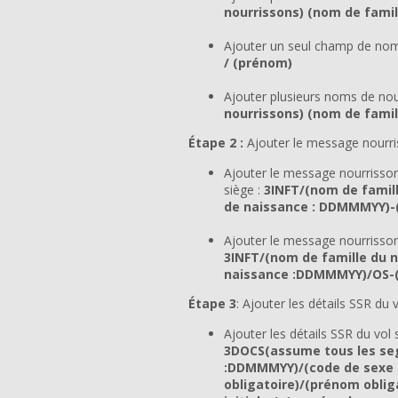
nourrissons) (nom de famil
Ajouter un seul champ de nom
/ (prénom)
Ajouter plusieurs noms de no
nourrissons) (nom de famil
Étape 2 :
Ajouter le message nourr
Ajouter le message nourrisson
siège :
3INFT/(nom de famill
de naissance : DDMMMYY)-(
Ajouter le message nourrisso
3INFT/(nom de famille du n
naissance :DDMMMYY)/OS-(
Étape 3
: Ajouter les détails SSR du
Ajouter les détails SSR du vol
3DOCS(assume tous les se
:DDMMMYY)/(code de sexe d
obligatoire)/(prénom obli