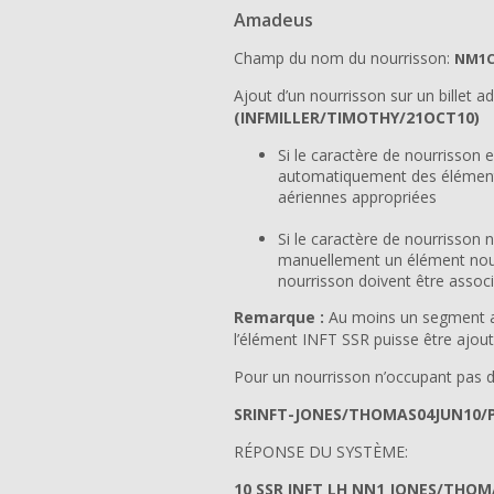
Amadeus
Champ du nom du nourrisson:
NM1C
Ajout d’un nourrisson sur un billet a
(INFMILLER/TIMOTHY/21OCT10)
Si le caractère de nourrisson 
automatiquement des élément
aériennes appropriées
Si le caractère de nourrisson 
manuellement un élément nour
nourrisson doivent être assoc
Remarque :
Au moins un segment aé
l’élément INFT SSR puisse être ajou
Pour un nourrisson n’occupant pas de
SRINFT-JONES/THOMAS04JUN10/
RÉPONSE DU SYSTÈME:
10 SSR INFT LH NN1 JONES/THOM