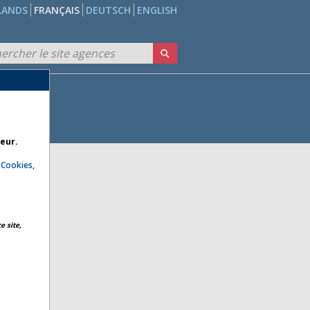
LANDS
FRANÇAIS
DEUTSCH
ENGLISH
teur.
e
Cookies,
e site,