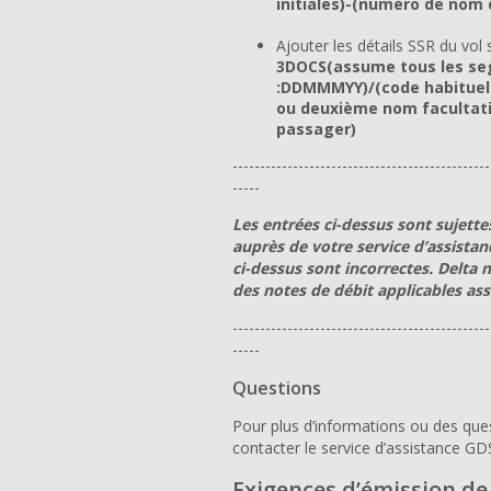
initiales)-(numéro de nom
Ajouter les détails SSR du vol
3DOCS(assume tous les se
:DDMMMYY)/(code habituel 
ou deuxième nom facultatif
passager)
-----------------------------------------------
-----
Les entrées ci-dessus sont sujette
auprès de votre service d’assistan
ci-dessus sont incorrectes. Delta n
des notes de débit applicables ass
-----------------------------------------------
-----
Questions
Pour plus d’informations ou des que
contacter le service d’assistance GDS
Exigences d’émission de 