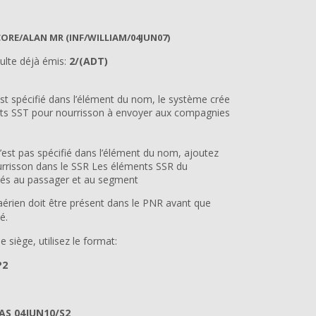
ORE/ALAN MR (INF/WILLIAM/04JUN07)
dulte déjà émis:
2/(ADT)
est spécifié dans l’élément du nom, le système crée
s SST pour nourrisson à envoyer aux compagnies
n’est pas spécifié dans l’élément du nom, ajoutez
risson dans le SSR Les éléments SSR du
iés au passager et au segment
rien doit être présent dans le PNR avant que
té.
 siège, utilisez le format:
P2
AS 04JUN10/S2