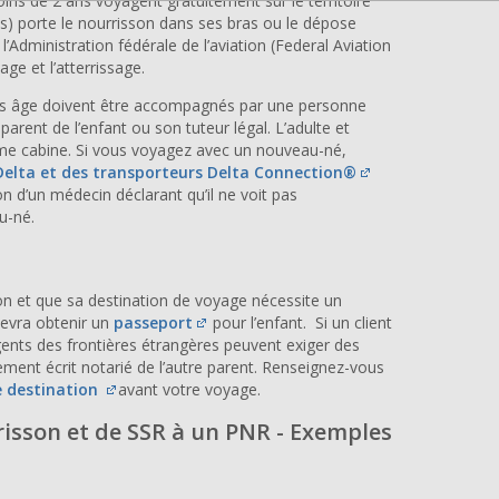
ins de 2 ans voyagent gratuitement sur le territoire
us) porte le nourrisson dans ses bras ou le dépose
’Administration fédérale de l’aviation (Federal Aviation
age et l’atterrissage.
bas âge doivent être accompagnés par une personne
 parent de l’enfant ou son tuteur légal. L’adulte et
ême cabine. Si vous voyagez avec un nouveau-né,
Delta et des transporteurs Delta Connection®
on d’un médecin déclarant qu’il ne voit pas
u-né.
on et que sa destination de voyage nécessite un
devra obtenir un
passeport
pour l’enfant. Si un client
gents des frontières étrangères peuvent exiger des
ent écrit notarié de l’autre parent. Renseignez-vous
e
destination
avant votre voyage.
isson et de SSR à un PNR - Exemples