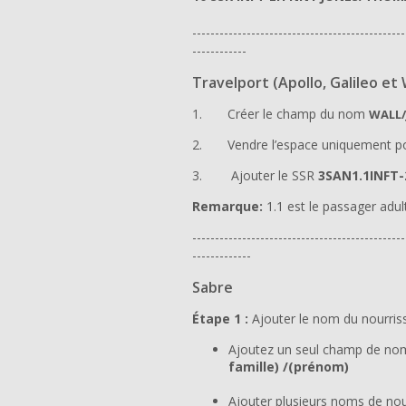
-----------------------------------------------
------------
Travelport (Apollo, Galileo et
1. Créer le champ du nom
WALL/
2. Vendre l’espace uniquement pou
3.
Ajouter le SSR
3SAN1.1INFT-
Remarque:
1.1 est le passager adul
-----------------------------------------------
-------------
Sabre
Étape 1 :
Ajouter le nom du nourris
Ajoutez un seul champ de nom
famille) /(prénom)
Ajouter plusieurs noms de nou