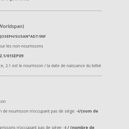
-----------------------------------------------------------------------
 Worldspan)
JOSEPH/SUSAN*ADT/INF
r les non-nourrissons
2.1/01SEP09
te, 2.1 est le nourrisson / la date de naissance du bébé
-----------------------------------------------------------------------
son
 de nourrisson n’occupant pas de siège:
-I/(nom de
rrissons n’occupant pas de siège:
-I / (nombre de