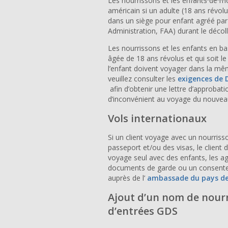
Les nourrissons et les enfants de mo
américain si un adulte (18 ans révol
dans
un siège pour enfant agréé par l
Administration, FAA)
durant le décoll
Les nourrissons et les enfants en 
âgée de 18 ans
révolus
et qui soit le
l’enfant doivent voyager dans la m
veuillez consulter les
exigences de 
afin d’obtenir une lettre d’approbati
d’inconvénient au voyage du nouvea
Vols internationaux
Si un client voyage avec un nourriss
passeport et/ou des visas, le client 
voyage seul avec des enfants, les a
documents de garde ou un consentem
auprès de l’
ambassade du
pays d
Ajout d’un nom de nourr
d’entrées GDS