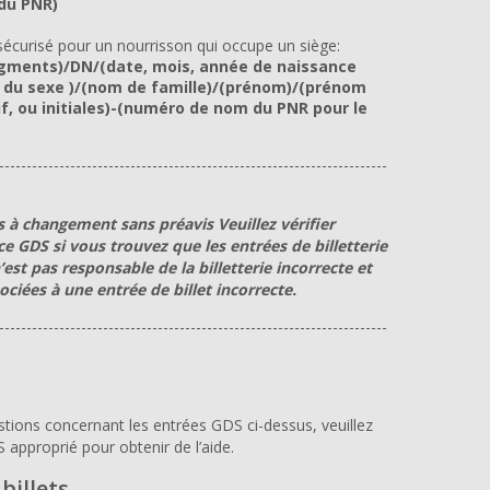
 du PNR)
 sécurisé pour un nourrisson qui occupe un siège:
gments)/DN/(date, mois, année de naissance
du sexe )/(nom de famille)/(prénom)/(prénom
, ou initiales)-(numéro de nom du PNR pour le
-----------------------------------------------------------------------
s à changement sans préavis Veuillez vérifier
ce GDS si vous trouvez que les entrées de billetterie
’est pas responsable de la billetterie incorrecte et
ociées à une entrée de billet incorrecte.
-----------------------------------------------------------------------
stions concernant les entrées GDS ci-dessus, veuillez
 approprié pour obtenir de l’aide.
billets