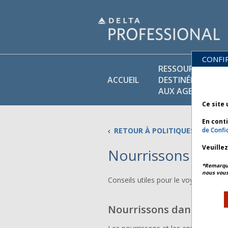
CONFI
RESSOURCES
ACCUEIL
DESTINÉES
AUX AGENTS
Ce site 
En cont
RETOUR À POLITIQUES COMMER
de Confid
Veuille
Nourrissons et e
*Remarque 
nous vous
Conseils utiles pour le voyage des n
Nourrissons dans les br