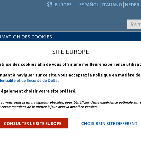
EUROPE
ESPAÑOL
ITALIANO
NEDER
RMATION DES COOKIES
PRODUITS
POLITIQUES
ET
NOUVEAUTÉS
SITE EUROPE
COMMERCIALES
SERVICES
utilise des cookies afin de vous offrir une meilleure expérience utilisa
inuant à naviguer sur ce site, vous acceptez la Politique en matière d
CIALES
entialité et de Sécurité de Delta
.
z également choisir votre site préféré.
nfants
: vous utilisez un navigateur obsolète, pour bénéficier d’une expérience optimale sur c
 recommandons de le mettre à jour avec la dernière version.
ourrissons (moins de 2 ans)
CONSULTER LE SITE EUROPE
CHOISIR UN SITE DIFFÉRENT
as