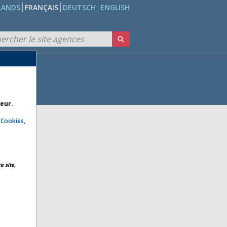
LANDS
FRANÇAIS
DEUTSCH
ENGLISH
teur.
e
Cookies,
e site,