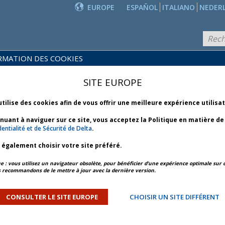
EUROPE
ESPAÑOL
ITALIANO
NEDER
RMATION DES COOKIES
PRODUITS
POLITIQUES
ET
NOUVEAUTÉS
SITE EUROPE
COMMERCIALES
SERVICES
utilise des cookies afin de vous offrir une meilleure expérience utilisa
inuant à naviguer sur ce site, vous acceptez la Politique en matière d
CIALES
entialité et de Sécurité de Delta
.
z également choisir votre site préféré.
ros de voyageur fréquent
: vous utilisez un navigateur obsolète, pour bénéficier d’une expérience optimale sur c
dans une réservation
 recommandons de le mettre à jour avec la dernière version.
e réservation et que le numéro de compte SkyMiles est
CONSULTER LE SITE EUROPE
CHOISIR UN SITE DIFFÉRENT
Miles à 10 caractères dans le dossier de réservation.
méros de compte SkyMiles (pour le crédit de miles)