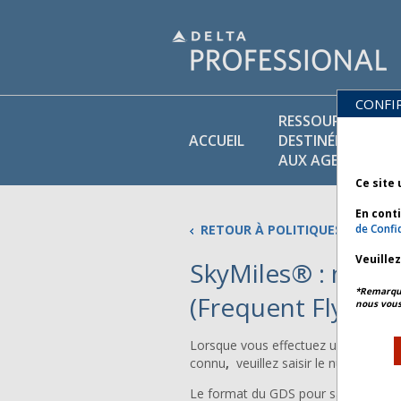
CONFI
RESSOURCES
ACCUEIL
DESTINÉES
AUX AGENTS
Ce site 
En cont
RETOUR À POLITIQUES COMMER
de Confid
Veuille
SkyMiles® : numé
*Remarque 
(Frequent Flyer) 
nous vous
Lorsque vous effectuez une nouvell
connu
,
veuillez saisir le numéro Sky
Le format du GDS pour saisir les nu