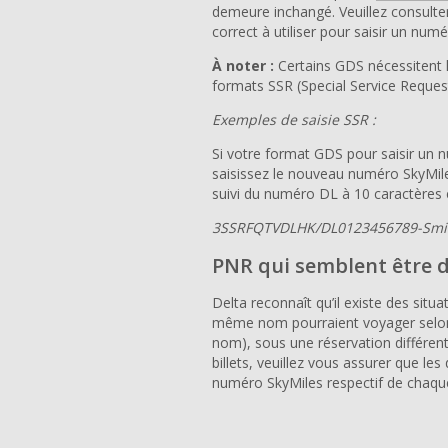
demeure inchangé. Veuillez consulter
correct à utiliser pour saisir un num
À noter :
Certains GDS nécessitent 
formats SSR (Special Service Request
Exemples de saisie SSR :
Si votre format GDS pour saisir un 
saisissez le nouveau numéro SkyMile
suivi du numéro DL à 10 caractères
3SSRFQTVDLHK/DL0123456789-Smi
PNR qui semblent être 
Delta reconnaît qu’il existe des situ
même nom pourraient voyager selon l
nom), sous une réservation différent
billets, veuillez vous assurer que les
numéro SkyMiles respectif de chaque