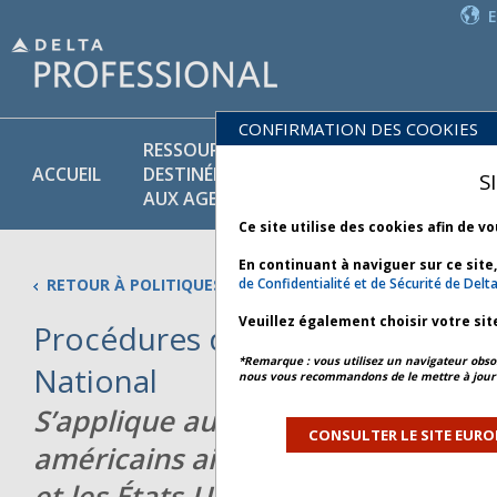
CONFIRMATION DES COOKIES
RESSOURCES
PR
POLITIQUES
ACCUEIL
DESTINÉES
ET
S
COMMERCIALES
AUX AGENTS
SE
Ce site utilise des cookies afin de v
En continuant à naviguer sur ce site
RETOUR À POLITIQUES COMMERCIALES
de Confidentialité et de Sécurité de Delt
Veuillez également choisir votre sit
Procédures de réémission de bil
*Remarque : vous utilisez un navigateur obsol
National
nous vous recommandons de le mettre à jour 
S’applique aux voyages dans les 5
CONSULTER LE SITE EURO
américains ainsi que pour ceux e
et les États-Unis