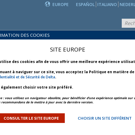
EUROPE
ESPAÑOL
ITALIANO
NEDER
RMATION DES COOKIES
PRODUITS
POLITIQUES
ET
NOUVEAUTÉS
SITE EUROPE
COMMERCIALES
SERVICES
utilise des cookies afin de vous offrir une meilleure expérience utilisa
inuant à naviguer sur ce site, vous acceptez la Politique en matière d
CIALES
entialité et de Sécurité de Delta
.
z également choisir votre site préféré.
aire et responsabilité de
: vous utilisez un navigateur obsolète, pour bénéficier d’une expérience optimale sur c
ges en cas d'IROP
 recommandons de le mettre à jour avec la dernière version.
lité de l'agence de voyages en cas d'IROP*
CONSULTER LE SITE EUROPE
CHOISIR UN SITE DIFFÉRENT
être opérationnelle)