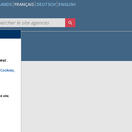
LANDS
FRANÇAIS
DEUTSCH
ENGLISH
teur.
e
Cookies,
e site,