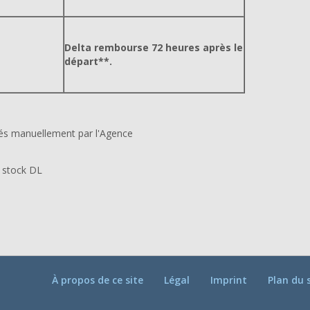
Delta rembourse 72 heures après le
départ**.
sés manuellement par l'Agence
 stock DL
À propos de ce site
Légal
Imprint
Plan du 