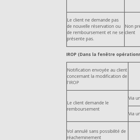
Le client ne demande pas
de nouvelle réservation ou
Non pr
de remboursement et ne se
client
présente pas.
IROP (Dans la fenêtre opérationn
Notification envoyée au client
concernant la modification de
l'IROP
Via u
Le client demande le
remboursement
Via un
Vol annulé sans possibilité de
réacheminement