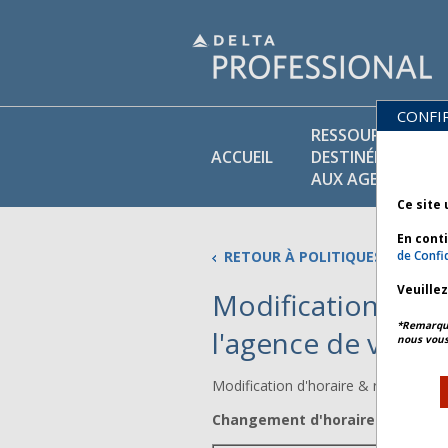
CONFI
RESSOURCES
ACCUEIL
DESTINÉES
AUX AGENTS
Ce site 
En cont
RETOUR À POLITIQUES COMMER
de Confid
Veuille
Modification d'hor
*Remarque 
l'agence de voya
nous vous
Modification d'horaire & responsabi
Changement d'horaire ( hors fen