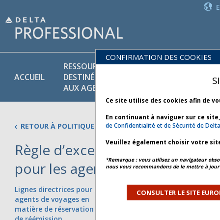
CONFIRMATION DES COOKIES
RESSOURCES
PR
POLITIQUES
ACCUEIL
DESTINÉES
ET
S
COMMERCIALES
AUX AGENTS
SE
Ce site utilise des cookies afin de v
En continuant à naviguer sur ce site
RETOUR À POLITIQUES COMMERCIALES
de Confidentialité et de Sécurité de Delt
Veuillez également choisir votre sit
Règle d’exception de voyage - D
*Remarque : vous utilisez un navigateur obsol
pour les agents de voyage
nous vous recommandons de le mettre à jour 
Lignes directrices pour les
Code d'exonération des
Cor
CONSULTER LE SITE EURO
agents de voyages en
frais de
Re
matière de réservation et
modification/annulation en
de réémission
Basic Economy - Conditions