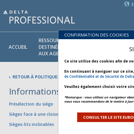
CONFIRMATION DES COOKIES
RESSOURCES
PR
POLITIQUES
ACCUEIL
DESTINÉES
ET
S
COMMERCIALES
AUX AGENTS
SE
Ce site utilise des cookies afin de v
En continuant à naviguer sur ce site
RETOUR À POLITIQUES COMMERCIALES
de Confidentialité et de Sécurité de Delt
Veuillez également choisir votre sit
Informations relatives aux aut
*Remarque : vous utilisez un navigateur obsol
nous vous recommandons de le mettre à jour 
Présélection du siège
Sièges bébés
Siè
iss
Sièges face à une cloison
Sièges préférentiels
CONSULTER LE SITE EURO
Que
Sièges-lits inclinables