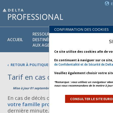
CONFIRMATION DES COOKIES
RESSOURCES
PR
POLITIQUES
ACCUEIL
DESTINÉES
ET
S
COMMERCIALES
AUX AGENTS
SE
Ce site utilise des cookies afin de v
En continuant à naviguer sur ce site
RETOUR À POLITIQUES COMMERCIALES
de Confidentialité et de Sécurité de Delt
Veuillez également choisir votre sit
Tarif en cas de décès – Voyage 
*Remarque : vous utilisez un navigateur obsol
nous vous recommandons de le mettre à jour 
Mise à jour 01 septembre 2023
En cas de décès ou de décès imminent
d’u
CONSULTER LE SITE EURO
votre famille proche,
un client peut avoir 
dernière minute. Les clients n’ont peut-êtr