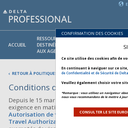
CONFIRMATION DES COOKIES
RESSOURCES
PR
POLITIQUES
ACCUEIL
DESTINÉES
ET
S
COMMERCIALES
AUX AGENTS
SE
Ce site utilise des cookies afin de v
En continuant à naviguer sur ce site
RETOUR À POLITIQUES COMMERCIALES
de Confidentialité et de Sécurité de Delt
Veuillez également choisir votre sit
Conditions d’entrée au Canad
*Remarque : vous utilisez un navigateur obsol
nous vous recommandons de le mettre à jour 
Depuis le 15 mars 2016, le Canada a introd
exigence en matière d’entrée sur son territ
CONSULTER LE SITE EURO
Autorisation de voyage électronique (eTA,
Travel Authorization)
pour les ressortis