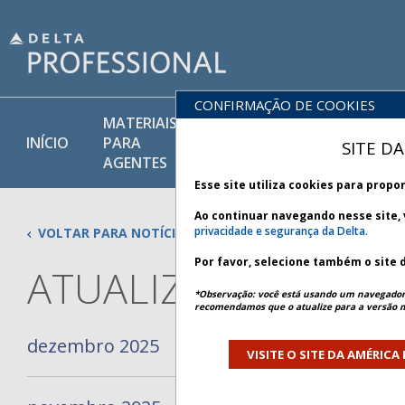
CONFIRMAÇÃO DE COOKIES
MATERIAIS
PRODUTOS
INÍCIO
PARA
POLÍTICAS
SITE D
E SERVIÇOS
AGENTES
Esse site utiliza cookies para prop
Ao continuar navegando nesse site,
privacidade e segurança da Delta.
VOLTAR PARA NOTÍCIAS
Por favor, selecione também o site 
ATUALIZAÇÃO DE PO
*Observação: você está usando um navegador
recomendamos que o atualize para a versão m
dezembro 2025
Atualizações da Política de
VISITE O SITE DA AMÉRICA