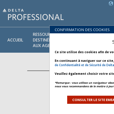
CONFIRMATION DES COOKIES
RESSOURCES
POLITIQUES
PR
ACCUEIL
DESTINÉES
COMMER-
ET
AUX AGENTS
CIALES
SE
Ce site utilise des cookies afin de v
En continuant à naviguer sur ce site
de Confidentialité et de Sécurité de Delta
POLITIQUE
Veuillez également choisir votre sit
*Remarque : vous utilisez un navigateur obsol
nous vous recommandons de le mettre à jour 
CONSULTER LE SITE EMEA
ACTIF