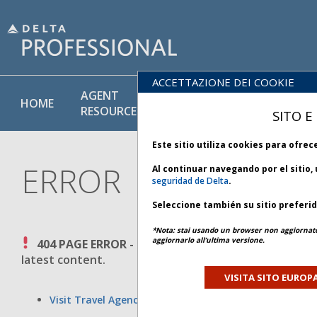
ACCETTAZIONE DEI COOKIE
AGENT
POLICY
PRODUCT
HOME
RESOURCES
LIBRARY
& SERVICE
SITO E
Este sitio utiliza cookies para ofre
ERROR
Al continuar navegando por el sitio,
seguridad de Delta
.
Seleccione también su sitio preferid
*Nota: stai usando un browser non aggiornato.
aggiornarlo all’ultima versione.
404 PAGE ERROR -
The requested page could not be 
latest content.
VISITA SITO EUROP
Visit Travel Agency Site