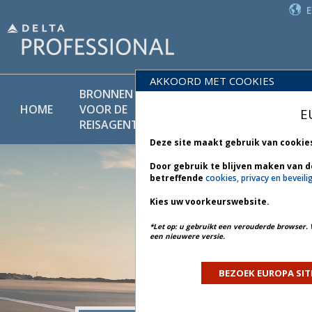
AKKOORD MET COOKIES
BRONNEN
PRODU
BELEIDS-
HOME
VOOR DE
EN
E
BIBLIOTHEEK
REISAGENT
DIENST
Deze site maakt gebruik van cookie
Door gebruik te blijven maken van d
betreffende
cookies, privacy en beveili
Kies uw voorkeurswebsite.
*Let op: u gebruikt een verouderde browser. 
een nieuwere versie.
BEZOEK EUROPA SIT