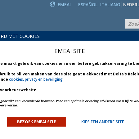
EMEAI
ESPAÑOL
ITALIANO
NEDER
RD MET COOKIES
PRODUCTEN
EIDS-
EN
NIEUWS
EMEAI SITE
BLIOTHEEK
DIENSTEN
te maakt gebruik van cookies om u een betere gebruikservaring te bi
bruik te blijven maken van deze site gaat u akkoord met Delta’s Belei
ende
UITZONDERINGSBELEI
cookies, privacy en beveiliging.
 voorkeurswebsite.
AA
u gebruikt een verouderde browser. Voor een optimale ervaring adviseren we u bij te w
ere versie.
BEZOEK EMEAI SITE
KIES EEN ANDERE SITE
ACTIEF
VERLEDEN