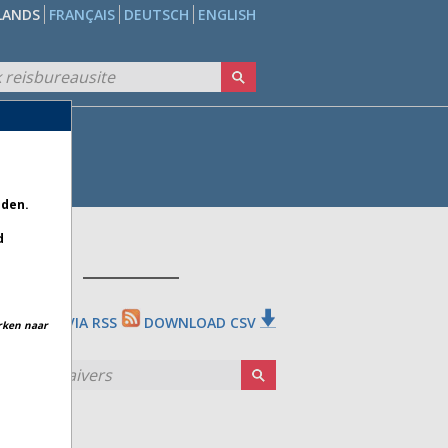
LANDS
FRANÇAIS
DEUTSCH
ENGLISH
eden.
d
D *
NMELDEN VIA RSS
DOWNLOAD CSV
erken naar