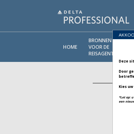
AKKOO
BRONNEN
BEL
HOME
VOOR DE
BI
REISAGENT
Deze si
Door ge
betreff
Kies uw
*Let op: 
een nieuw