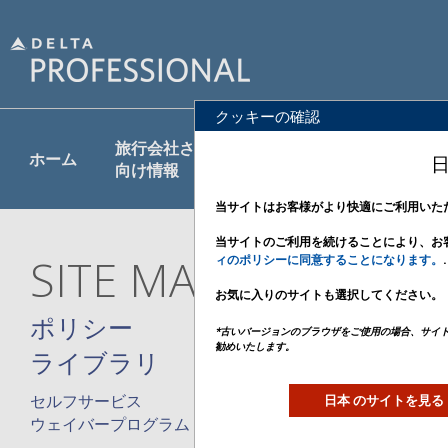
クッキーの確認
プロダクト
旅行会社さま
ポリシー
ホーム
＆
日
向け情報
ライブラリ
サービス
当サイトはお客様がより快適にご利用いた
当サイトのご利用を続けることにより、お
SITE MAP
ィのポリシーに同意することになります。
.
お気に入りのサイトも選択してください。
ポリシー
*古いバージョンのブラウザをご使用の場合、サイ
勧めいたします。
ライブラリ
セルフサービス
BSP航空券(DL006券) の発券後1日以
日本 のサイトを見る
の払い戻しについて
ウェイバープログラム