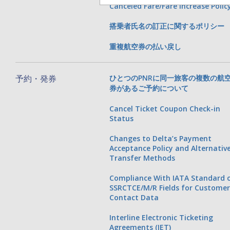
Canceled Fare/Fare Increase Polic
搭乗者氏名の訂正に関するポリシー
重複航空券の払い戻し
予約・発券
ひとつのPNRに同一旅客の複数の航
券があるご予約について
Cancel Ticket Coupon Check-in
Status
Changes to Delta’s Payment
Acceptance Policy and Alternativ
Transfer Methods
Compliance With IATA Standard 
SSRCTCE/M/R Fields for Custome
Contact Data
Interline Electronic Ticketing
Agreements (IET)